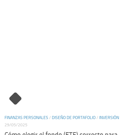
FINANZAS PERSONALES
/
DISEÑO DE PORTAFOLIO
/
INVERSIÓN
29/05/2025
Cómo elegir el fondo (ETF) correcto para