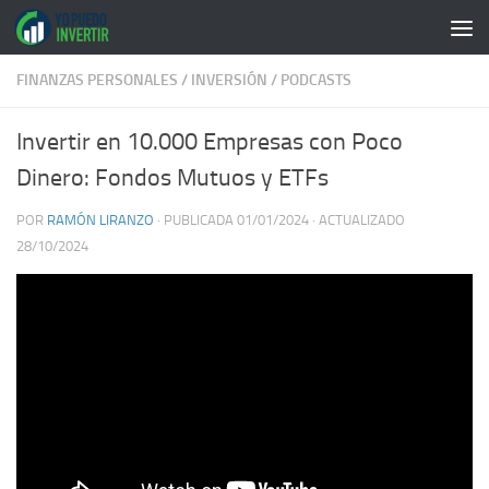
Saltar al contenido
FINANZAS PERSONALES
/
INVERSIÓN
/
PODCASTS
Invertir en 10.000 Empresas con Poco
Dinero: Fondos Mutuos y ETFs
POR
RAMÓN LIRANZO
· PUBLICADA
01/01/2024
· ACTUALIZADO
28/10/2024