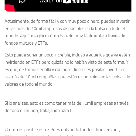
Actualmente, de forma fácil y con muy poco dinero, puedes invertir
en las más de 10mil empresas disponibles en la bolsa en todo el
mundo. Aquí te explico cómo hacerlo muy fácilmente a través de
fondos mutuos y ETFs.
Esto puede sonar un poco increíble, incluso a aquellos que ya estén
invirtiendo en ETFs pero quizás no lo habían visto de esta forma. Y
es que, de forma sencilla y con poco dinero, es posible invertir en
las más de 10mil compañías que están disponibles en las bolsas de
valores de todo el mundo.
Si lo analizas, esto es como tener más de 10mil empresas a través
de todo el mundo, trabajando para ti.
¿Cómo es posible esto? Pues utilizando fondos de inversión y