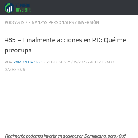
Saltar al contenido
PODCASTS
/
FINANZAS PERSONALES
/
INVERSIÓN
#85 – Finalmente acciones en RD: Qué me
preocupa
POR
RAMÓN LIRANZO
· PUBLICADA
25/04/2022
· ACTUALIZADO
07/03/2026
Finalmente podemos invertir en acciones en Dominicana, pero ¿Qué