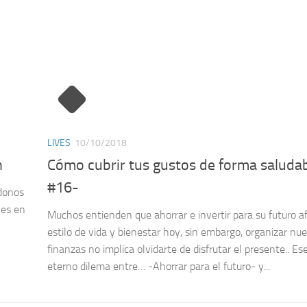
LIVES
10/10/2018
n
Cómo cubrir tus gustos de forma saludab
#16-
ndonos
les en
Muchos entienden que ahorrar e invertir para su futuro a
estilo de vida y bienestar hoy, sin embargo, organizar nu
finanzas no implica olvidarte de disfrutar el presente.. Ese
eterno dilema entre… -Ahorrar para el futuro- y...