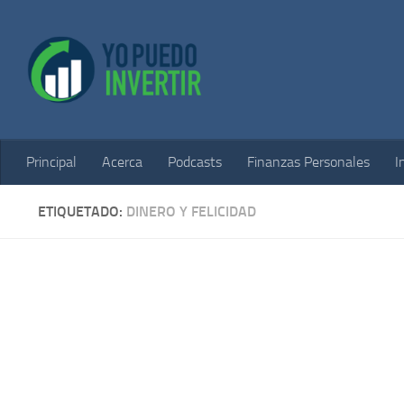
Saltar al contenido
Principal
Acerca
Podcasts
Finanzas Personales
I
ETIQUETADO:
DINERO Y FELICIDAD