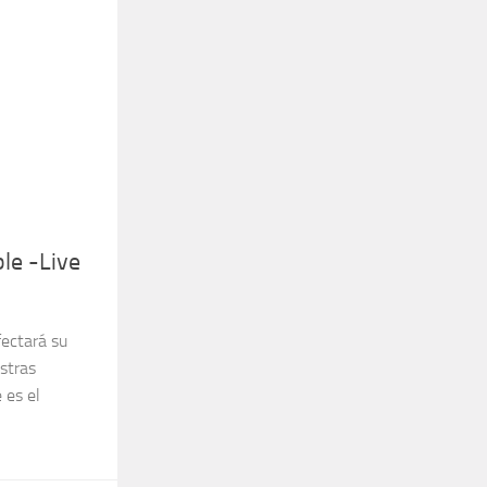
le -Live
fectará su
estras
 es el