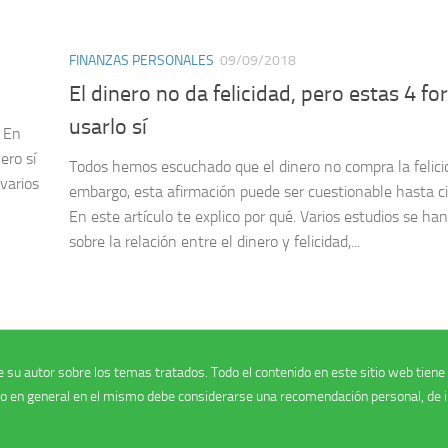
FINANZAS PERSONALES
09/09/2018
El dinero no da felicidad, pero estas 4 f
usarlo sí
. En
ero sí
Todos hemos escuchado que el dinero no compra la felicid
varios
embargo, esta afirmación puede ser cuestionable hasta ci
En este artículo te explico por qué. Varios estudios se han
sobre la relación entre el dinero y felicidad,...
 su autor sobre los temas tratados. Todo el contenido en este sitio web tiene la
do en general en el mismo debe considerarse una recomendación personal, de in