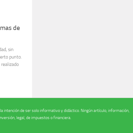
ormas de
ad, sin
erto punto.
 realizado
 intención de ser solo informativo y didáctico. Ningún artículo, información,
versión, legal, de impuestos o financiera.