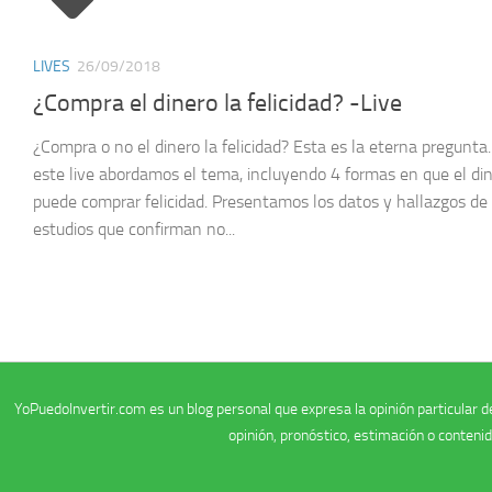
LIVES
26/09/2018
¿Compra el dinero la felicidad? -Live
¿Compra o no el dinero la felicidad? Esta es la eterna pregunta
este live abordamos el tema, incluyendo 4 formas en que el din
puede comprar felicidad. Presentamos los datos y hallazgos de 
estudios que confirman no...
YoPuedoInvertir.com es un blog personal que expresa la opinión particular de
opinión, pronóstico, estimación o conteni