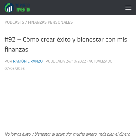
Saltar al contenido
PODCASTS
/
FINANZAS PERSONALES
#92 – Cómo crear éxito y bienestar con mis
finanzas
POR
RAMÓN LIRANZO
· PUBLICADA
24/10/2022
· ACTUALIZADO
07/03/2026
No logras éxito y bienestar al acumular mucho dinero, más bien el dinero