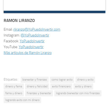
RAMON LIRANZO
Email:
rliranzo@YoPuedoInvertir.com
Instagram:
@YoPuedoInvertir
Facebook:
YoPuedoInvertir
YouTube:
YoPuedoInvertir
Más artículos de Ramón Liranzo
Etiquetas:
bienestar y finanzas
como lograr exito
dinero y exito
dinero y fama
dinero y felicidad
exito financiero
exito y dinero
fama y dinero
finanzas y bienestar
logrando bienestar con mis finanzas
logrando exito con mi dinero