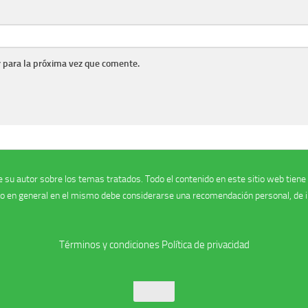
 para la próxima vez que comente.
 su autor sobre los temas tratados. Todo el contenido en este sitio web tiene la
do en general en el mismo debe considerarse una recomendación personal, de in
Términos y condiciones
Política de privacidad