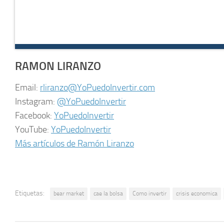
RAMON LIRANZO
Email:
rliranzo@YoPuedoInvertir.com
Instagram:
@YoPuedoInvertir
Facebook:
YoPuedoInvertir
YouTube:
YoPuedoInvertir
Más artículos de Ramón Liranzo
Etiquetas:
bear market
cae la bolsa
Como invertir
crisis economica