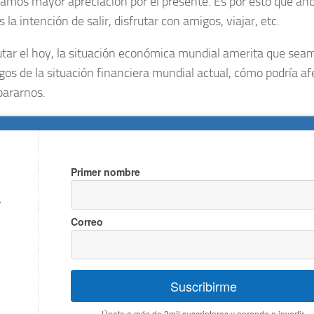
mos mayor apreciación por el presente. Es por esto que aho
a intención de salir, disfrutar con amigos, viajar, etc.
utar el hoy, la situación económica mundial amerita que sea
sgos de la situación financiera mundial actual, cómo podría af
pararnos.
Primer nombre
a
Correo
Suscribirme
Únete a más de 3mil suscriptores y aprende a invertir.