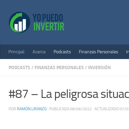
Saltar al contenido
Principal
Acerca
Podcasts
Finanzas Personales
I
PODCASTS
/
FINANZAS PERSONALES
/
INVERSIÓN
#87 – La peligrosa situa
POR
RAMÓN LIRANZO
· PUBLICADA
08/06/2022
· ACTUALIZADO
07/0