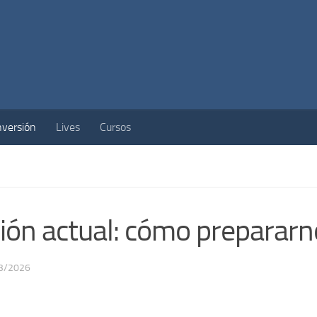
nversión
Lives
Cursos
ción actual: cómo preparar
3/2026