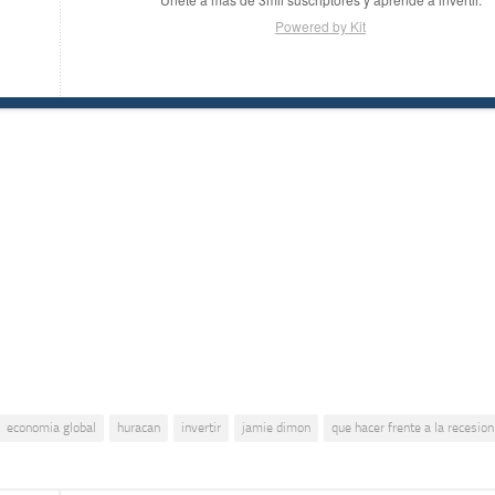
Powered by Kit
economia global
huracan
invertir
jamie dimon
que hacer frente a la recesion