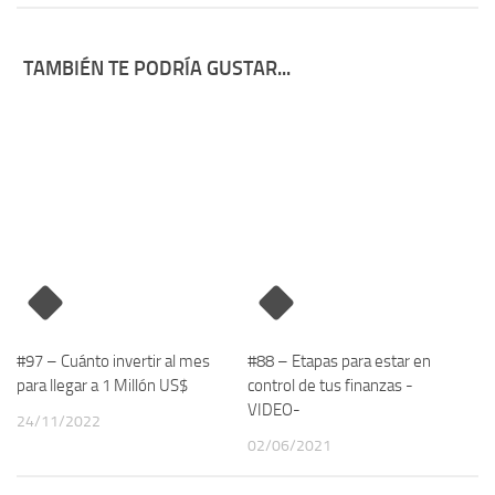
TAMBIÉN TE PODRÍA GUSTAR...
#97 – Cuánto invertir al mes
#88 – Etapas para estar en
para llegar a 1 Millón US$
control de tus finanzas -
VIDEO-
24/11/2022
02/06/2021