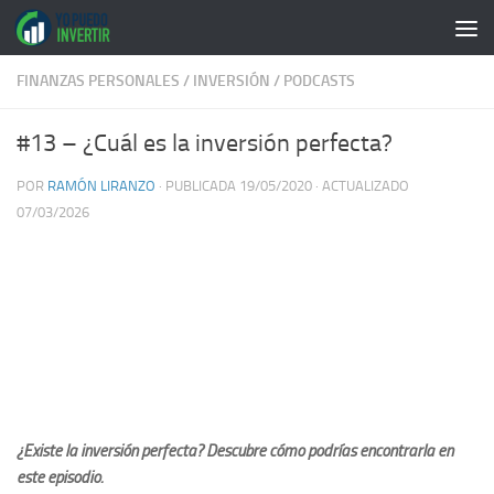
Saltar al contenido
FINANZAS PERSONALES
/
INVERSIÓN
/
PODCASTS
#13 – ¿Cuál es la inversión perfecta?
POR
RAMÓN LIRANZO
· PUBLICADA
19/05/2020
· ACTUALIZADO
07/03/2026
¿Existe la inversión perfecta? Descubre cómo podrías encontrarla en
este episodio.