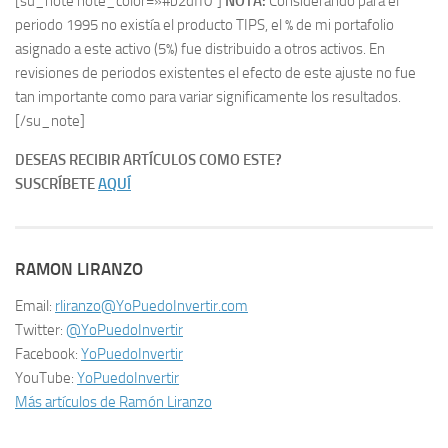
[su_note note_color=»#b2dff0″]
NOTA:
Considerando para el
periodo 1995 no existía el producto TIPS, el % de mi portafolio
asignado a este activo (5%) fue distribuido a otros activos. En
revisiones de periodos existentes el efecto de este ajuste no fue
tan importante como para variar significamente los resultados.
[/su_note]
DESEAS RECIBIR ARTÍCULOS COMO ESTE?
SUSCRÍBETE
AQUÍ
RAMON LIRANZO
Email:
rliranzo@YoPuedoInvertir.com
Twitter:
@YoPuedoInvertir
Facebook:
YoPuedoInvertir
YouTube:
YoPuedoInvertir
Más artículos de Ramón Liranzo