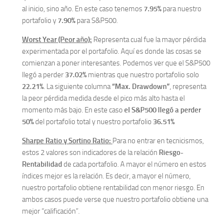
al inicio, sino año. En este caso tenemos
7.95%
para nuestro
portafolio y
7.90%
para S&P500.
Worst Year (Peor año):
Representa cual fue la mayor pérdida
experimentada por el portafolio. Aquí es donde las cosas se
comienzan a poner interesantes. Podemos ver que el S&P500
llegó a perder
37.02%
mientras que nuestro portafolio solo
22.21%
. La siguiente columna
“Max. Drawdown”
, representa
la peor pérdida medida desde el pico más alto hasta el
momento más bajo. En este caso
el S&P500 llegó a perder
50%
del portafolio total y nuestro portafolio
36.51%
Sharpe Ratio y Sortino Ratio:
Para no entrar en tecnicismos,
estos 2 valores son indicadores de la relación
Riesgo-
Rentabilidad
de cada portafolio. A mayor el número en estos
índices mejor es la relación. Es decir, a mayor el número,
nuestro portafolio obtiene rentabilidad con menor riesgo. En
ambos casos puede verse que nuestro portafolio obtiene una
mejor “calificación”.