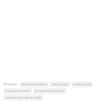
Etiquetas:
asesoria de inversion
charla y2.local
charlas y2.local
el impacto de invertir
la importancia de invertir
yopuedoinvertir realiza charlas